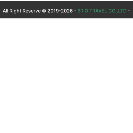
All Right Reserve © 2019-2026
–
BRIO TRAVEL CO.,LTD
–